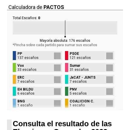
Calculadora de
PACTOS
Total Escaños:
0
Mayoría absoluta:
176
escaños
*Pincha sobre cada partido para sumar sus
escaños
PP
PSOE
137 escaños
121 escaños
Vox
Sumar
33 escaños
31 escaños
ERC
JxCAT - JUNTS
7 escaños
7 escaños
EH BILDU
PNV
6 escaños
5 escaños
BNG
COALICIÓN C.
1 escaño
1 escaño
UPN
1 escaño
Consulta el resultado de las