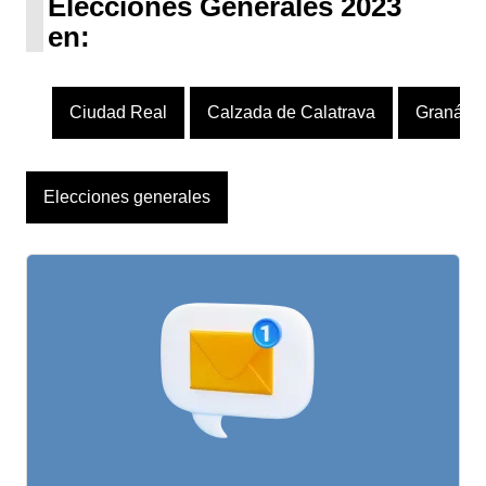
Elecciones Generales 2023
en:
Ciudad Real
Calzada de Calatrava
Granátul
Elecciones generales