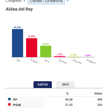
Congreso
Castilla - La Mancha
Aldea del Rey
46,58%
31,43%
18,89%
1,96%
0,74%
0,09%
PP
PSOE
Vox
Sumar
Pacma
PUM+J
DATOS
2019
%
Votos
PP
46,58
498
PSOE
31,43
336