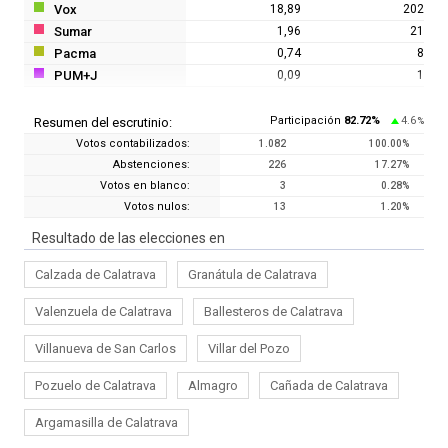
Vox
18,89
202
Sumar
1,96
21
Pacma
0,74
8
PUM+J
0,09
1
Participación
82.72
%
4.6
Resumen del escrutinio:
%
Votos contabilizados:
1.082
100.00
%
Abstenciones:
226
17.27
%
Votos en blanco:
3
0.28
%
Votos nulos:
13
1.20
%
Resultado de las elecciones en
Calzada de Calatrava
Granátula de Calatrava
Valenzuela de Calatrava
Ballesteros de Calatrava
Villanueva de San Carlos
Villar del Pozo
Pozuelo de Calatrava
Almagro
Cañada de Calatrava
Argamasilla de Calatrava