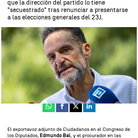
que la dirección del partido lo tiene
"secuestrado" tras renunciar a presentarse
a las elecciones generales del 23J.
El exportavoz adjunto de Ciudadanos en el Congreso de los
Diputados, Edmundo Bal |
EFE
Neila Gallego
Publicado:
11 de junio de 2023, 17:52
Whatsapp
Facebook
X
Linkedin
El exportavoz adjunto de Ciudadanos en el Congreso de
los Diputados,
Edmundo Bal
, y el procurador en las