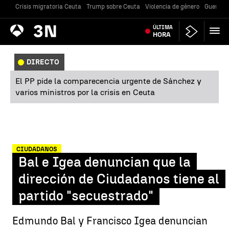
Crisis migratoria Ceuta
Trump sobre Ceuta
Violencia de género
Guerra U
Antena
ÚLTIMA
Noticias
3
HORA
DIRECTO
El PP pide la comparecencia urgente de Sánchez y
varios ministros por la crisis en Ceuta
CIUDADANOS
Bal e Igea denuncian que la
dirección de Ciudadanos tiene al
partido "secuestrado"
Edmundo Bal y Francisco Igea denuncian