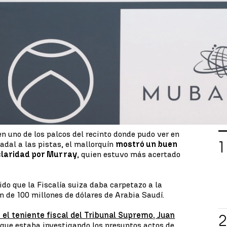
blicamente en el partido de exhibición que ha
 Dabi ante Andy Murray, donde el español ha
érito es gran admirador de Nadal y ambos
ón de amistad.
 de Rafa Nadal a las pistas cuando hemos podido
uan Carlos I
. La última vez fue en febrero de 2021
onde
se le vio con el príncipe heredero de Abu
L
en uno de los palcos del recinto donde pudo ver en
adal a las pistas, el mallorquín
mostró un buen
 claridad por Murray
, quien estuvo más acertado
do que la Fiscalía suiza daba carpetazo a la
n de 100 millones de dólares de Arabia Saudí.
ó el teniente fiscal del Tribunal Supremo, Juan
rque estaba investigando los presuntos actos de