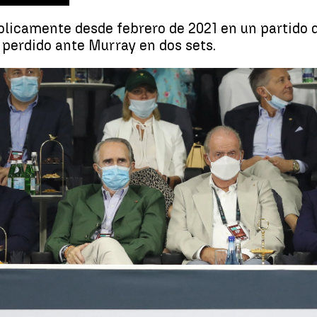
blicamente desde febrero de 2021 en un partido d
 perdido ante Murray en dos sets.
El rey Juan Carlos I reaparece pú
Whatsapp
Facebook
X
Linkedin
19:34