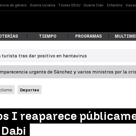
lencia de género
Guerra Ucrania
Tiroteo EEUU
Guerra Irán
Infantino
Vacac
OTERÍAS
TIEMPO
PROGRAMAS
MULTIME
 turista tras dar positivo en hantavirus
 estás buscando?
omparecencia urgente de Sánchez y varios ministros por la cri
clismo
Deportes
os I reaparece públicame
ar
 Dabi