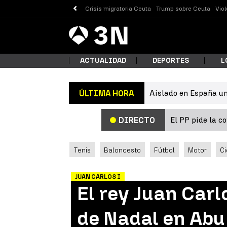
Crisis migratoria Ceuta
Trump sobre Ceuta
Vio
Antena
Noticias
3
ACTUALIDAD
DEPORTES
L
Aislado en España un
ÚLTIMA HORA
¿Qué
El PP pide la c
DIRECTO
Tenis
Baloncesto
Fútbol
Motor
Ci
JUAN CARLOS I
El rey Juan Carl
Busc
de Nadal en Abu