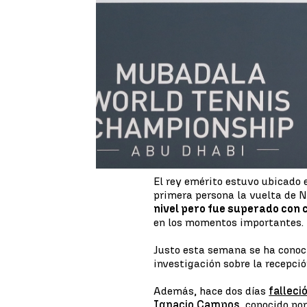
Juan Carlos I
ha aparecido pú
disputado Rafa Nadal
en Abu
perdido en dos sets. El rey em
mantienen una estrecha relaci
Ha tenido que ser en la vuelta
ver de nuevo públicamente a
J
en unas imágenes de 'Cope' d
Dabi, Mohamed bin Zayed.
El rey emérito estuvo ubicado 
primera persona la vuelta de N
nivel pero fue superado con
en los momentos importantes.
Justo esta semana se ha conoci
investigación sobre la recepció
Además, hace dos días
falleci
Ignacio Campos
, conocido po