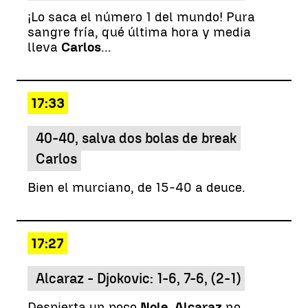
¡Lo saca el número 1 del mundo! Pura
sangre fría, qué última hora y media
lleva
Carlos
...
17:33
40-40, salva dos bolas de break
Carlos
Bien el murciano, de 15-40 a deuce.
17:27
Alcaraz - Djokovic: 1-6, 7-6, (2-1)
Despierta un poco
Nole
.
Alcaraz
no