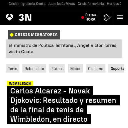
Crisis migratoria Ceuta
Juan Jesús Vivas
Crisis ferroviaria
Heridos Caste
Antena
ÚLTIMA
Noticias
3
HORA
CRISIS MIGRATORIA
El ministro de Política Territorial, Ángel Víctor Torres,
visita Ceuta
Tenis
Baloncesto
Fútbol
Motor
Ciclismo
Deportes
WIMBLEDON
Carlos Alcaraz - Novak
Djokovic: Resultado y resumen
de la final de tenis de
Wimbledon, en directo