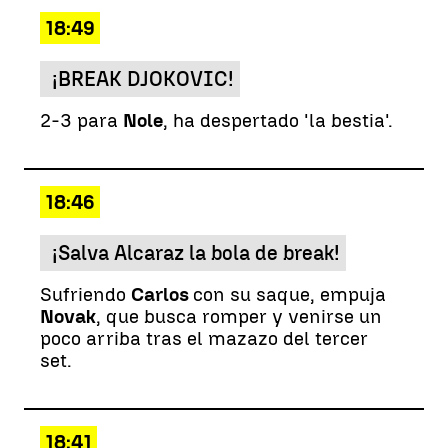
18:49
¡BREAK DJOKOVIC!
2-3 para
Nole
, ha despertado 'la bestia'.
18:46
¡Salva Alcaraz la bola de break!
Sufriendo
Carlos
con su saque, empuja
Novak
, que busca romper y venirse un
poco arriba tras el mazazo del tercer
set.
18:41