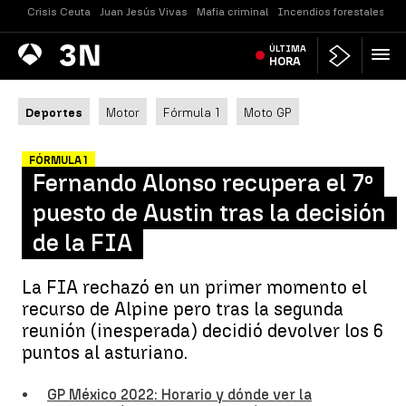
Crisis Ceuta
Juan Jesús Vivas
Mafia criminal
Incendios forestales
Vi
Antena
ÚLTIMA
Noticias
3
HORA
Deportes
Motor
Fórmula 1
Moto GP
FÓRMULA 1
Fernando Alonso recupera el 7º
puesto de Austin tras la decisión
de la FIA
La FIA rechazó en un primer momento el
recurso de Alpine pero tras la segunda
reunión (inesperada) decidió devolver los 6
puntos al asturiano.
GP México 2022: Horario y dónde ver la