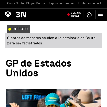
Crisis Ceuta
Playas Donosti
Explosión Damasco
Tiroteo escuela Taila
Antena
ÚLTIMA
Noticias
3
HORA
DIRECTO
Cientos de menores acuden a la comisaría de Ceuta
para ser registrados
GP de Estados
Unidos