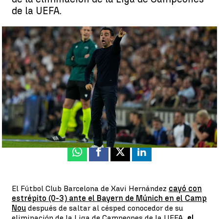
de la UEFA.
Xavi Hernández, tras el KO en Champions: "Es cruel, pero hay que
crecer a base de castañas y la de hoy es buena" |
EFE
Juan Manuel M. Lardón
Publicado:
27 de octubre de 2022, 10:24
Whatsapp
Facebook
X
Linkedin
El Fútbol Club Barcelona de Xavi Hernández
cayó con
estrépito (0-3) ante el Bayern de Múnich en el Camp
Nou
después de saltar al césped conocedor de su
eliminación de la Liga de Campeones de la UEFA,
el