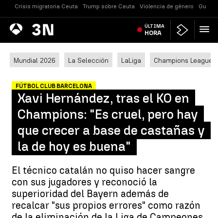
Crisis migratoria Ceuta
Trump sobre Ceuta
Violencia de género
Guerra
Antena
ÚLTIMA
Noticias
3
HORA
Mundial 2026
La Selección
LaLiga
Champions League
FÚTBOL CLUB BARCELONA
Xavi Hernández, tras el KO en
Champions: "Es cruel, pero hay
que crecer a base de castañas y
la de hoy es buena"
El técnico catalán no quiso hacer sangre
con sus jugadores y reconoció la
superioridad del Bayern además de
recalcar "sus propios errores" como razón
de la eliminación de la Liga de Campeones