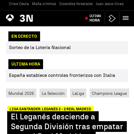
Crisis Ceuta
Mafia criminal
Incendios forestales
Juan Jesús Vivas
Vivi
Antena
ÚLTIMA
Noticias
3
HORA
EN DIRECTO
Sorteo de la Lotería Nacional
ÚLTIMA HORA
España establece controles fronterizos con Italia
Mundial 2026
La Selección
LaLiga
Champions League
LIGA SANTANDER: LEGANÉS 2 - 2 REAL MADRID
El Leganés desciende a
Segunda División tras empatar