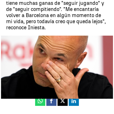
tiene muchas ganas de "seguir jugando" y
de "seguir compitiendo". "Me encantaría
volver a Barcelona en algún momento de
mi vida, pero todavía creo que queda lejos",
reconoce Iniesta.
Iniesta se marcha del Vissel Kobe: "La intención era retirarme aquí
pero..." |
Efe
Guillermo F. Lascoiti
Actualizado:
25 de mayo de 2023, 14:39
Publicado:
25 de mayo de 2023, 08:39
Whatsapp
Facebook
X
Linkedin