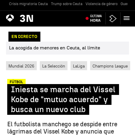
Crisis migratoria Ceuta
Trump sobre Ceuta
Violencia de género
Guerra U
Antena
ÚLTIMA
Noticias
3
HORA
EN DIRECTO
La acogida de menores en Ceuta, al límite
Mundial 2026
La Selección
LaLiga
Champions League
FÚTBOL
Iniesta se marcha del Vissel
Kobe de "mutuo acuerdo" y
busca un nuevo club
El futbolista manchego se despide entre
lágrimas del Vissel Kobe y anuncia que