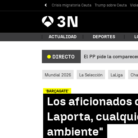
Crisis migratoria Ceuta
Trump sobre Ceuta
Viol
Antena
Noticias
3
ACTUALIDAD
DEPORTES
L
El PP pide la comparecen
DIRECTO
¿Qué
Mundial 2026
La Selección
LaLiga
Cha
'BARÇAGATE'
Los aficionados c
Laporta, cualqui
ambiente"
Bus