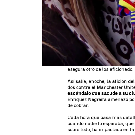
El partido de ayer de la
Europa
hablaba de los supuestos pagos 
socios están con el club. Vari
confían en la versión que da e
confío en el club".
Aunque sea verdad la existenc
habituales: "Yo no lo veo tan e
pesar, reconocen que si hay del
tendremos que pagar". "Es un 
asegura otro de los aficionado.
Así salía, anoche, la afición
dos contra el Manchester Unite
escándalo que sacude a su cl
Enríquez Negreira amenazó por
de cobrar.
Cada hora que pasa más detall
cuando nadie lo esperaba, que 
sobre todo, ha impactado en la 