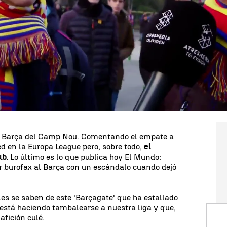
 League
era casi lo de menos, todo el mundo
al vicepresidente del comité de árbitros. Los
os aficionados en la puerta del campo aseguran que
l Fútbol Club Barcelona: "Veremos qué pasa yo
ias de contratos, muchos los consideran
scándalo lo hacen todos los equipos". Algunos, a su
ito habrá que castigo: "Si realmente es verdad, lo
avergüenza lo pagaremos con dinero o puntos",
 del Barça del Camp Nou. Comentando el empate a
d en la Europa League pero, sobre todo,
el
ub.
Lo último es lo que publica hoy El Mundo:
 burofax al Barça con un escándalo cuando dejó
es se saben de este 'Barçagate' que ha estallado
está haciendo tambalearse a nuestra liga y que,
afición culé.