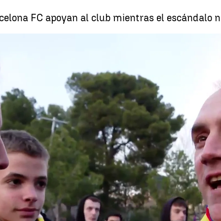
celona FC apoyan al club mientras el escándalo n
La reacción de los a
Whatsapp
Facebook
X
Linkedin