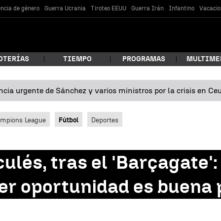
encia de género
Guerra Ucrania
Tiroteo EEUU
Guerra Irán
Infantino
Vacacio
OTERÍAS
TIEMPO
PROGRAMAS
MULTIME
cia urgente de Sánchez y varios ministros por la crisis en Ce
 estás buscando?
mpions League
Fútbol
Deportes
ulés, tras el 'Barçagate'
er oportunidad es buena 
car