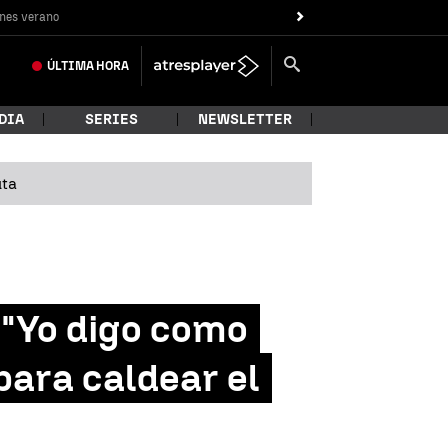
nes verano
ÚLTIMA
HORA
DIA
SERIES
NEWSLETTER
uta
: "Yo digo como
para caldear el