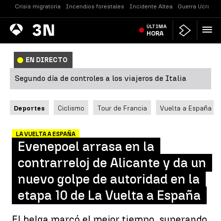
Crisis migratoria
Incendios forestales
Incidente Altea
Guerra Ucrania
Antena
ÚLTIMA
Noticias
3
HORA
EN DIRECTO
Segundo día de controles a los viajeros de Italia
Deportes
Ciclismo
Tour de Francia
Vuelta a España
LA VUELTA A ESPAÑA
Evenepoel arrasa en la
contrarreloj de Alicante y da un
nuevo golpe de autoridad en la
etapa 10 de La Vuelta a España
El belga marcó el mejor tiempo, superando