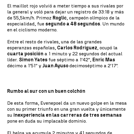
El maillot rojo volvió a meter tiempo a sus rivales por
la general y voló para dejar un registro de 33:18 y más
de 55,5km/h. Primoz
Roglic
, campeón olímpico de la
especialidad, fue
segundo a 48 segundos
. Un mundo
en el ciclismo moderno.
Entre el resto de rivales, una de las grandes
esperanzas españolas,
Carlos Rodríguez
, ocupó la
cuarta posición
a 1 minuto y 22 segundos del actual
líder.
Simon Yates
fue séptimo a 1'42'',
Enric Mas
décimo a 1'51'' y
Juan Ayuso
decimoséptimo a 2'17''.
Rumbo al sur con un buen colchón
De esta forma, Evenepoel da un nuevo golpe en la mesa
con su primer triunfo en una gran vuelta y únicamente
su
inexperiencia en las carreras de tres semanas
pone en duda su implacable dominio.
El belga ya acumula 2 minutos y 41 segundos de