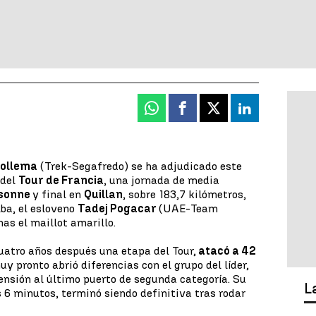
Whatsapp
Facebook
X
Linkedin
ollema
(Trek-Segafredo) se ha adjudicado este
 del
Tour de Francia
, una jornada de media
sonne
y final en
Quillan
, sobre 183,7 kilómetros,
eba, el esloveno
Tadej Pogacar
(UAE-Team
as el maillot amarillo.
uatro años después una etapa del Tour,
atacó a 42
y pronto abrió diferencias con el grupo del líder,
ensión al último puerto de segunda categoría. Su
L
s 6 minutos, terminó siendo definitiva tras rodar