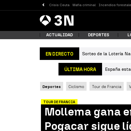
Crisis Ceuta
Mafia criminal
Incendios forestal
Antena
Noticias
3
ACTUALIDAD
DEPORTES
L
Sorteo de la Lotería Na
EN DIRECTO
¿Qué
España estab
ÚLTIMA HORA
Deportes
Ciclismo
Tour de Francia
V
TOUR DE FRANCIA
Mollema gana en
Busc
Pogacar sigue lí