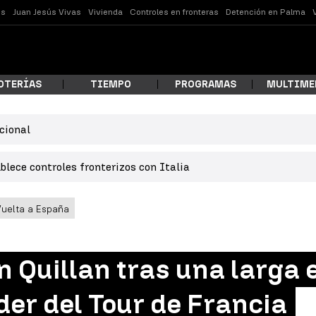
es
Juan Jesús Vivas
Vivienda
Controles en fronteras
Detención en Palma
OTERÍAS
TIEMPO
PROGRAMAS
MULTIME
cional
 estás buscando?
lece controles fronterizos con Italia
uelta a España
 Quillan tras una larga
ar
der del Tour de Francia