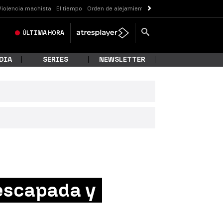
Violencia machista
El tiempo
Orden de alejamiento
Messi
ÚLTIMA
HORA
DIA
SERIES
NEWSLETTER
 escapada y