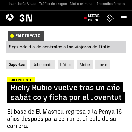
Juan Jesús Vivas
Tráfico de drogas
Mafia criminal
Incendios forestales
Antena
ÚLTIMA
Noticias
3
HORA
EN DIRECTO
Segundo día de controles a los viajeros de Italia
Deportes
Baloncesto
Fútbol
Motor
Tenis
BALONCESTO
Ricky Rubio vuelve tras un año
sabático y ficha por el Joventut
El base de El Masnou regresa a la Penya 16
años después para cerrar el círculo de su
carrera.