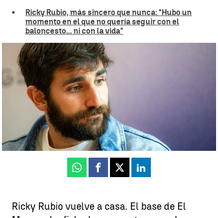
Ricky Rubio, más sincero que nunca: "Hubo un
momento en el que no quería seguir con el
baloncesto... ni con la vida"
Ricky Rubio vuelve tras un año sabático y ficha por el Joventut |
Getty
Luis F. Castillo
Publicado:
22 de julio de 2025, 14:25
Whatsapp
Facebook
X
Linkedin
Ricky Rubio vuelve a casa. El base de El