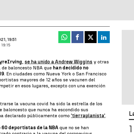
Whatsapp
Facebook
X
Linkedin
1, 19:51
 19:15
yre
Irving
,
se ha unido a Andrew Wiggins
y otras
ga de baloncesto NBA que
han decidido no
19
. En ciudades como Nueva York o San Francisco
eportistas mayores de 12 años se vacunen del
ompetir en esos lugares, excepto con una exención
rarse la vacuna covid ha sido la estrella de los
de baloncesto que nunca ha escondido sus
L
 ha declarado públicamente como
'tierraplanista'
.
o 60 deportistas de la NBA
que no se han
ado contrario a la vacuna del coronavirus.