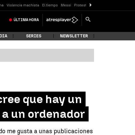
ma
Violencia machista
El tiempo
Messi
Protestas Sóller
Crisis Ceuta
ÚLTIMA
HORA
DIA
SERIES
NEWSLETTER
cree que hay un
s a un ordenador
ado me gusta a unas publicaciones