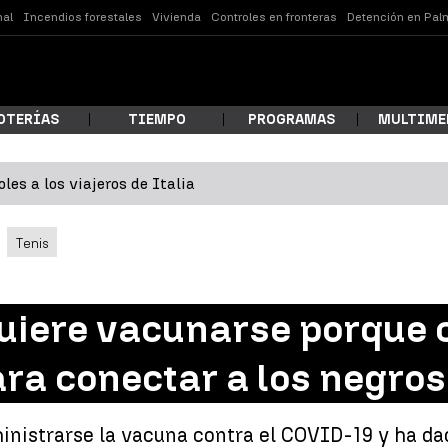
nal
Incendios forestales
Vivienda
Controles en fronteras
Detención en Pal
OTERÍAS
TIEMPO
PROGRAMAS
MULTIME
les a los viajeros de Italia
 estás buscando?
Tenis
quiere vacunarse porque 
ara conectar a los negro
ar
ministrarse la vacuna contra el COVID-19 y ha d