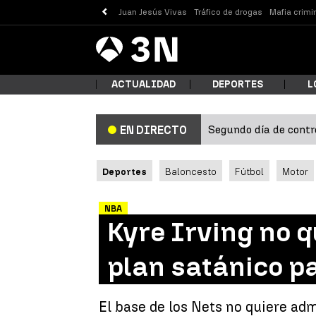
Juan Jesús Vivas
Tráfico de drogas
Mafia crimi
Antena
Noticias
3
ACTUALIDAD
DEPORTES
L
Segundo día de contro
EN DIRECTO
¿Qué
Deportes
Baloncesto
Fútbol
Motor
NBA
Kyre Irving no 
plan satánico p
Busc
El base de los Nets no quiere ad