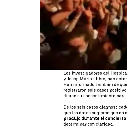
El concierto de
Love of Lesbi
trataba de
una prueba piloto
impacto que tenía el coronav
El concierto se celebró
sin nin
Sant Jordi
. El aforo fue de 5.0
test de antígenos negativo. Ah
fue un evento de súper tran
positivos de covid-19.
Los investigadores del Hospita
y Josep Maria Llibre, han det
Han informado también de que e
registraron seis casos positivo
dieron su consentimiento para 
De los seis casos diagnosticad
que los datos sugieren que en c
produjo durante el concierto
determinar con claridad.