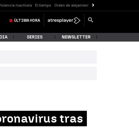
Violencia machista
El tiempo
Orden de alejamiento
Messi
ÚLTIMA
HORA
DIA
SERIES
NEWSLETTER
oronavirus tras