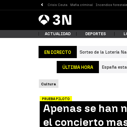
Crisis Ceuta
Mafia criminal
Incendios forestal
Antena
Noticias
3
ACTUALIDAD
DEPORTES
L
Sorteo de la Lotería Na
EN DIRECTO
¿Qué
España estab
ÚLTIMA HORA
Cultura
PRUEBA PILOTO
Apenas se han n
Busc
el concierto mas