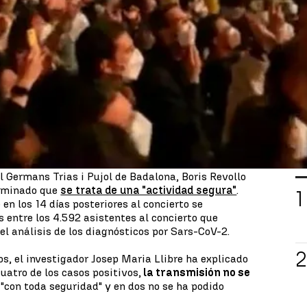
an
celebrado en Barcelona hace unas semanas, se
para los científicos, para tratar de
averiguar el
irus
en los eventos masivos.
gún tipo de distancia
de seguridad
en el Palau
00 asistentes, eso sí, todos con mascarilla y con un
ora, las conclusiones del estudio dictan que
"no
smisión"
porque solo se han registrado seis casos
L
l Germans Trias i Pujol de Badalona, Boris Revollo
erminado que
se trata de una "actividad segura"
.
n los 14 días posteriores al concierto se
s entre los 4.592 asistentes al concierto que
el análisis de los diagnósticos por Sars-CoV-2.
os, el investigador Josep Maria Llibre ha explicado
uatro de los casos positivos,
la transmisión no se
"con toda seguridad" y en dos no se ha podido