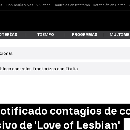
es
Juan Jesús Vivas
Vivienda
Controles en fronteras
Detención en Palma
OTERÍAS
TIEMPO
PROGRAMAS
MULTIME
cional
 estás buscando?
lece controles fronterizos con Italia
otificado contagios de c
ar
ivo de 'Love of Lesbian'