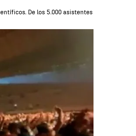
entíficos. De los 5.000 asistentes
 el concierto masivo de Love of Lesbian |
Antena 3