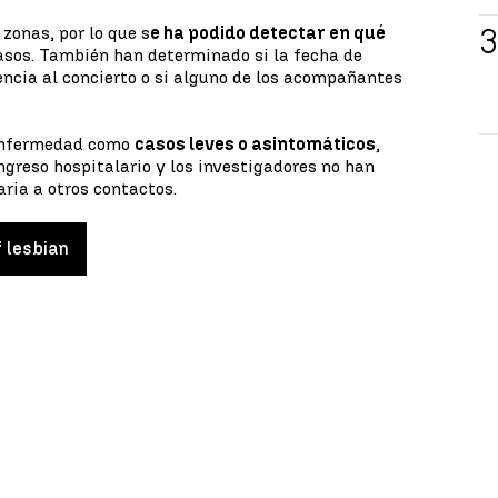
 zonas, por lo que s
e ha podido detectar en qué
asos. También han determinado si la fecha de
tencia al concierto o si alguno de los acompañantes
 enfermedad como
casos leves o asintomáticos
,
ngreso hospitalario y los investigadores no han
ria a otros contactos.
f lesbian