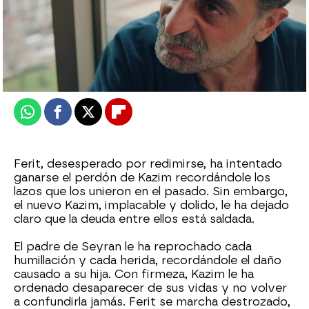
Desirée Castillo
Publicado:
08 de octubre de 2025, 06:30
Whatsapp
Facebook
X
Flipboard
Ferit, desesperado por redimirse, ha intentado
ganarse el perdón de Kazim recordándole los
lazos que los unieron en el pasado. Sin embargo,
el nuevo Kazim, implacable y dolido, le ha dejado
claro que la deuda entre ellos está saldada.
El padre de Seyran le ha reprochado cada
humillación y cada herida, recordándole el daño
causado a su hija. Con firmeza, Kazim le ha
ordenado desaparecer de sus vidas y no volver
a confundirla jamás. Ferit se marcha destrozado,