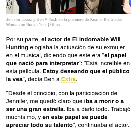
Jennifer Lopez y Ben Affleck en la premiere de Kiss of the Spider
Woman en Nueva York | Gtres
Por su parte,
el actor de El indomable Will
Hunting
elogiaba la actuación de su exmujer
en el musical, diciendo que este era "
el papel
que nació para interpretar
": "Está increíble en
esta película.
Estoy deseando que el público
la vea
", decía Ben a
Extra
.
"Desde el principio, con la participación de
Jennifer, me quedó claro que
iba a morir o a
ser una gran estrella
. Iba a darlo todo. Trabajó
muchísimo, y
en este papel se puede
apreciar todo su talento
", continuaba el actor.