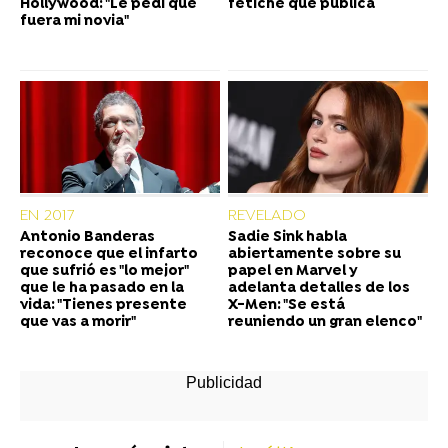
Hollywood: "Le pedí que
fetiche que publica
fuera mi novia"
EN 2017
REVELADO
Antonio Banderas
Sadie Sink habla
reconoce que el infarto
abiertamente sobre su
que sufrió es "lo mejor"
papel en Marvel y
que le ha pasado en la
adelanta detalles de los
vida: "Tienes presente
X-Men: "Se está
que vas a morir"
reuniendo un gran elenco"