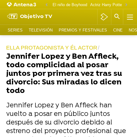
El niño de Boyhood
Actriz Harry Potter OnlyF
Objetivo TV
SERIES
TELEVISIÓN
PREMIOS Y FESTIVALES
CINE
NOS
ELLA PROTAGONISTA Y ÉL ACTOR
Jennifer Lopez y Ben Affleck,
todo complicidad al posar
juntos por primera vez tras su
divorcio: Sus miradas lo dicen
todo
Jennifer Lopez y Ben Affleck han
vuelto a posar en público juntos
después de su divorcio debido al
estreno del proyecto profesional que