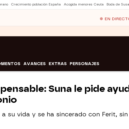
erano
Crecimiento población España
Acogida menores Ceuta
Boda de Susa
EN DIRECT
OMENTOS
AVANCES
EXTRAS
PERSONAJES
pensable: Suna le pide ayud
onio
 a su vida y se ha sincerado con Ferit, si