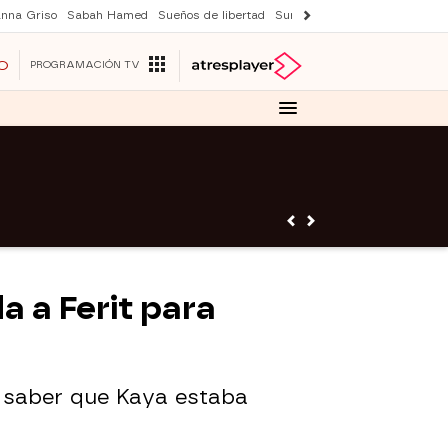
nna Griso
Sabah Hamed
Sueños de libertad
Suri y Tom Cruise
Una nuev
O
PROGRAMACIÓN TV
a a Ferit para
n saber que Kaya estaba