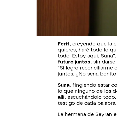
Suna
, muy nerviosa, ha
de la mansión. Al verla,
preguntado si pasaba al
bomba
: “No puedo hacer
divorciarme. ¿Me puede
Ferit
, creyendo que la 
quieres, haré todo lo q
todo. Estoy aquí, Suna”.
futuro juntos
, sin dars
“Si logro reconciliarme
juntos. ¿No sería bonito
Suna
, fingiendo estar c
lo que ninguno de los 
allí
, escuchándolo todo. 
testigo de cada palabra.
La hermana de Seyran e