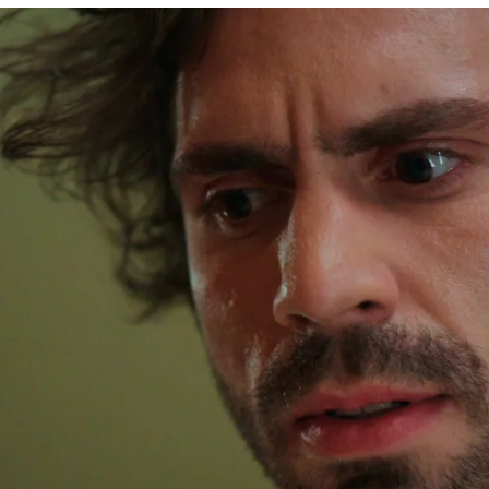
u hermana: la llamada que pone en pie de guerra 
Whatsapp
Facebook
X
Flipboa
 13:00