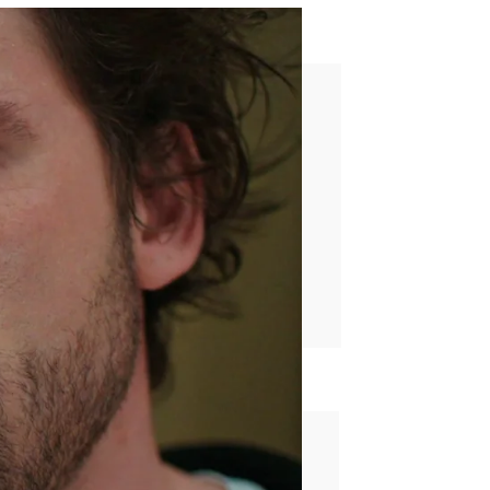
a Kazim
rd