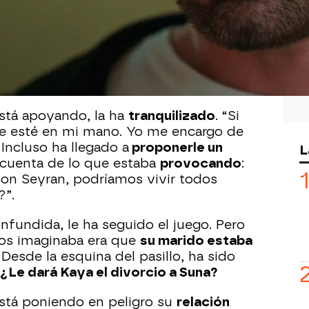
 esperado a
Ferit
sentada en la entrada
 él se ha preocupado y le ha
go grave. Entonces, ella
ha soltado la
 esto, Ferit. Creo que quiero
s ayudar?”.
está apoyando, la ha
tranquilizado
. “Si
ue esté en mi mano. Yo me encargo de
 Incluso ha llegado a
proponerle un
L
e cuenta de lo que estaba
provocando
:
 con Seyran, podríamos vivir todos
?”.
onfundida, le ha seguido el juego. Pero
dos imaginaba era que
su marido estaba
Desde la esquina del pasillo, ha sido
¿Le dará Kaya el divorcio a Suna?
stá poniendo en peligro su
relación