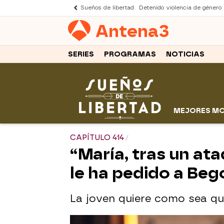
Sueños de libertad
Detenido violencia de género
Antena
3
SERIES
PROGRAMAS
NOTICIAS
MEJORES M
CAPÍTULO 414
“María, tras un ata
le ha pedido a Beg
La joven quiere como sea que