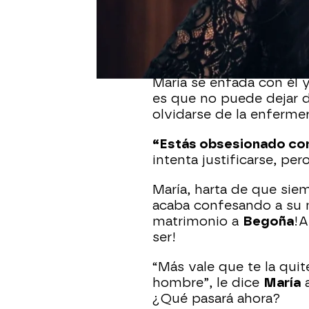
María
quiere acercarse 
podrían hacer planes ju
que tiene muchas cosas
para ella.
María se enfada con él 
es que no puede dejar 
olvidarse de la enferme
“Estás obsesionado con
intenta justificarse, pe
María, harta de que siem
acaba confesando a su 
matrimonio a
Begoña
!
A
ser!
“Más vale que te la qui
hombre”, le dice
María
¿Qué pasará ahora?