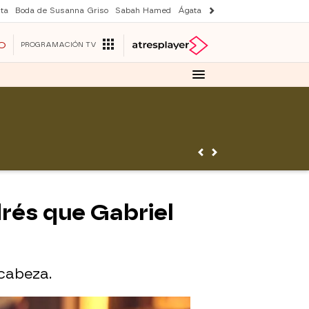
ta
Boda de Susanna Griso
Sabah Hamed
Ágata y Lola
Suri y Tom Cruise
O
PROGRAMACIÓN TV
drés que Gabriel
cabeza.