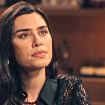
con una inesperada pedida de mano: “¿Quieres
Whatsapp
Facebook
X
Flipboa