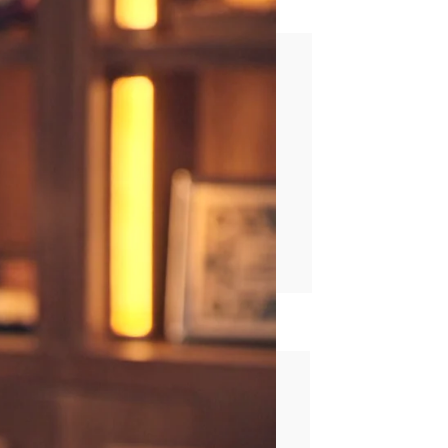
 casarte conmigo?”
rd