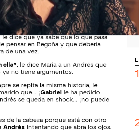
a Andrés y le dice a su marido que
ntos. Sin embargo,
Andrés
le responde
 en la cabeza y que no tiene tiempo
y le dice que ya sabe que lo que pasa
de pensar en Begoña y que debería
ra de una vez.
L
 ella”
, le dice María a un Andrés que
ro ya no tiene argumentos.
pre se repita la misma historia, le
marido que… ¡
Gabriel
le ha pedido
ndrés se queda en shock… ¡no puede
tes de la cabeza porque está con otro
a
Andrés
intentando que abra los ojos.