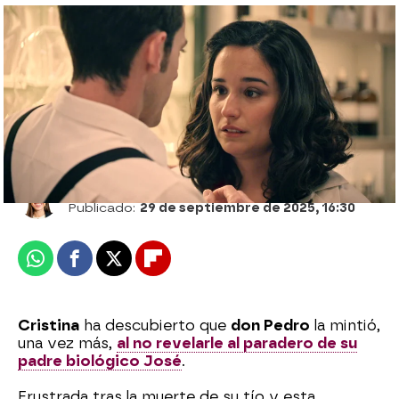
Cristina se desahoga con Claudia: "Luis
me gusta más de lo que creía"
Ana Bermejo Lillo
Publicado:
29 de septiembre de 2025, 16:30
Whatsapp
Facebook
X
Flipboard
Cristina
ha descubierto que
don Pedro
la mintió,
una vez más,
al no revelarle al paradero de su
padre biológico José
.
Frustrada tras la muerte de su tío y esta