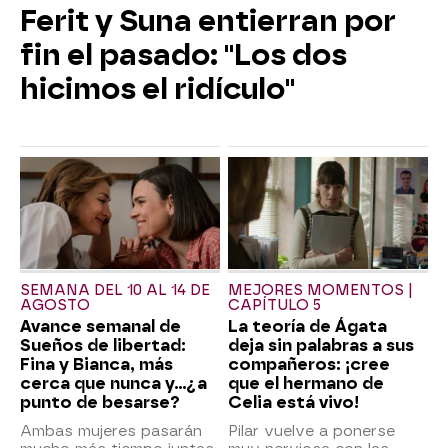
Ferit y Suna entierran por
fin el pasado: "Los dos
hicimos el ridículo"
SEMANA DEL 10 AL 14 DE
MEJORES MOMENTOS |
AGOSTO
CAPÍTULO 5
Avance semanal de
La teoría de Ágata
Sueños de libertad:
deja sin palabras a sus
Fina y Bianca, más
compañeros: ¡cree
cerca que nunca y...¿a
que el hermano de
punto de besarse?
Celia está vivo!
Ambas mujeres pasarán
Pilar vuelve a ponerse