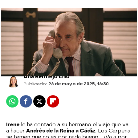
Don Pedro e Irene, contra las cuerdas:
temen que Andrés descubra la verdad
sobre Górriz
Ana Bermejo Lillo
Publicado:
26 de mayo de 2025, 16:30
Whatsapp
Facebook
X
Flipboard
Irene
le ha contado a su hermano el viaje que va
a hacer
Andrés de la Reina a Cádiz
. Los Carpena
se temen que no es por nada bueno... ¡Va a por