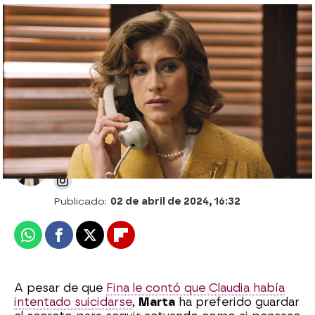
¡Todo se ha quedado en un gran susto!
Fina y Carmen arropan a una Claudia
recuperada
Patri Bea
Publicado:
02 de abril de 2024, 16:32
Whatsapp
Facebook
X
Flipboard
A pesar de que
Fina le contó que Claudia había
intentado suicidarse
,
Marta
ha preferido guardar