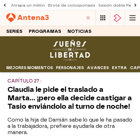
Atrapa un millón
Brote de ciclosporiasis
Sesión doble Padre
Antena
3
SERIES
PROGRAMAS
NOTICIAS
MEJORES MOMENTOS
PERSONAJES
AVANCES
EXTRA
CAP
CAPÍTULO 27
Claudia le pide el traslado a
Marta… ¡pero ella decide castigar a
Tasio enviándolo al turno de noche!
Como la hija de Damián sabe lo que le ha pasado
a la trabajadora, prefiere ayudarla de otra
manera.