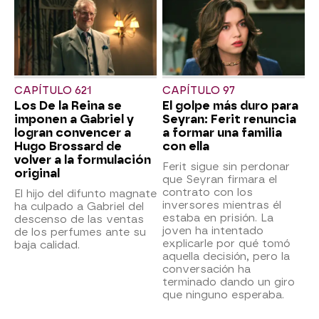
CAPÍTULO 621
CAPÍTULO 97
Los De la Reina se
El golpe más duro para
imponen a Gabriel y
Seyran: Ferit renuncia
logran convencer a
a formar una familia
Hugo Brossard de
con ella
volver a la formulación
Ferit sigue sin perdonar
original
que Seyran firmara el
contrato con los
El hijo del difunto magnate
inversores mientras él
ha culpado a Gabriel del
estaba en prisión. La
descenso de las ventas
joven ha intentado
de los perfumes ante su
explicarle por qué tomó
baja calidad.
aquella decisión, pero la
conversación ha
terminado dando un giro
que ninguno esperaba.