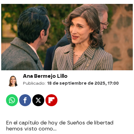
Marta advierte a su padre de las
verdaderas intenciones de don Pedro
para asegurarse la dirección de la
empresa
Ana Bermejo Lillo
Publicado:
18 de septiembre de 2025, 17:00
Whatsapp
Facebook
X
Flipboard
En el capítulo de hoy de Sueños de libertad
hemos visto como...