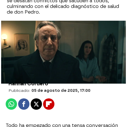
se desatan conflictos que sacuden a todos,
culminando con el delicado diagnóstico de salud
de don Pedro.
Don Pedro recibe un diagnóstico
devastador y decide ocultarlo a su
familia
Hannah Cordero
Publicado:
05 de agosto de 2025, 17:00
Whatsapp
Facebook
X
Flipboard
Todo ha empezado con una tensa conversación