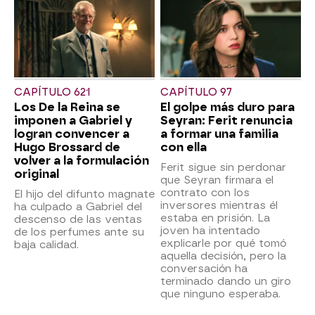
CAPÍTULO 621
CAPÍTULO 97
Los De la Reina se
El golpe más duro para
imponen a Gabriel y
Seyran: Ferit renuncia
logran convencer a
a formar una familia
Hugo Brossard de
con ella
volver a la formulación
Ferit sigue sin perdonar
original
que Seyran firmara el
contrato con los
El hijo del difunto magnate
inversores mientras él
ha culpado a Gabriel del
estaba en prisión. La
descenso de las ventas
joven ha intentado
de los perfumes ante su
explicarle por qué tomó
baja calidad.
aquella decisión, pero la
conversación ha
terminado dando un giro
que ninguno esperaba.