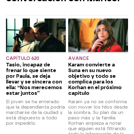
CAPÍTULO 620
AVANCE
Tasio, incapaz de
Karam convierte a
frenar lo que siente
Suna en su nuevo
por Paula, se deja
objetivo y todo se
llevar y se sincera con
complica para los
ella: “Nos merecemos
Korhan en el próximo
estar juntos”
capítulo
El joven se ha enterado
Karam ya no se conforma
que la dependienta podría
con mover los hilos desde
marcharse de la ciudad y
la sombra. Su plan da un
está dispuesto a todo
paso más y la familia
por impedirlo.
Korhan empieza a notar
que alguien está filtrando