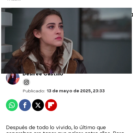
[[LINK:INTERNO|||Article|||6821b7bbdeba7f00
Uras estalla contra Bahar y ella le
responde con una verdad que duele]]
Desirée Castillo
Publicado:
13 de mayo de 2025, 23:33
Whatsapp
Facebook
X
Flipboard
Después de todo lo vivido, lo último que