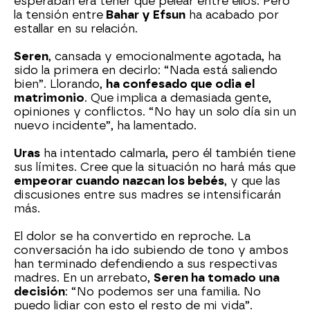
esperaban era tener que pelear entre ellos. Pero
la tensión entre
Bahar y Efsun
ha acabado por
estallar en su relación.
Seren
, cansada y emocionalmente agotada, ha
sido la primera en decirlo: “Nada está saliendo
bien”. Llorando,
ha confesado que odia el
matrimonio
. Que implica a demasiada gente,
opiniones y conflictos. “No hay un solo día sin un
nuevo incidente”, ha lamentado.
Uras
ha intentado calmarla, pero él también tiene
sus límites. Cree que la situación no hará más que
empeorar cuando nazcan los bebés
, y que las
discusiones entre sus madres se intensificarán
más.
El dolor se ha convertido en reproche. La
conversación ha ido subiendo de tono y ambos
han terminado defendiendo a sus respectivas
madres. En un arrebato,
Seren ha tomado una
decisión
: “No podemos ser una familia. No
puedo lidiar con esto el resto de mi vida”.