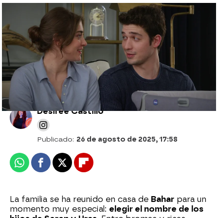
Milagro en quirófano: Bahar salva a Seren
y a sus bebés prematuros bajo una
presión extrema
Desirée Castillo
Publicado:
26 de agosto de 2025, 17:58
Whatsapp
Facebook
X
Flipboard
La familia se ha reunido en casa de
Bahar
para un
momento muy especial:
elegir el nombre de los