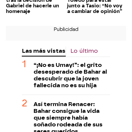
tras la decisión de
Toledo para estar
Gabriel de hacerle un
junto a Tasio: “No voy
homenaje
a cambiar de opinión”
Las más vistas
Lo último
“¡No es Umay!”: el grito
desesperado de Bahar al
descubrir que la joven
fallecida no es su hija
Así termina Renacer:
Bahar consigue la vida
que siempre había
soñado rodeada de sus
seres queridos