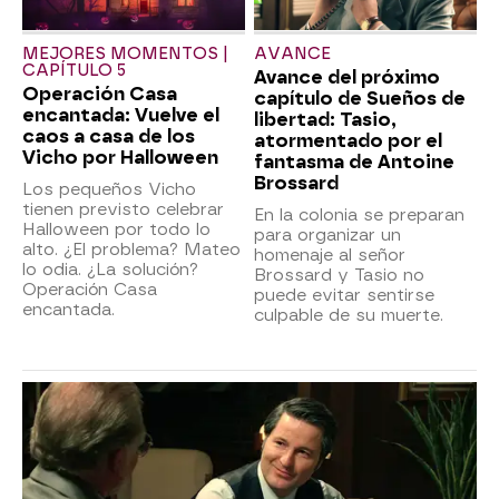
MEJORES MOMENTOS |
AVANCE
CAPÍTULO 5
Avance del próximo
Operación Casa
capítulo de Sueños de
encantada: Vuelve el
libertad: Tasio,
caos a casa de los
atormentado por el
Vicho por Halloween
fantasma de Antoine
Brossard
Los pequeños Vicho
tienen previsto celebrar
En la colonia se preparan
Halloween por todo lo
para organizar un
alto. ¿El problema? Mateo
homenaje al señor
lo odia. ¿La solución?
Brossard y Tasio no
Operación Casa
puede evitar sentirse
encantada.
culpable de su muerte.