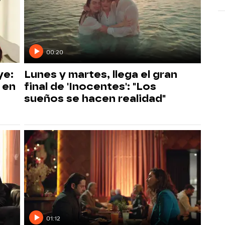
00:20
ye:
Lunes y martes, llega el gran
 en
final de 'Inocentes': "Los
sueños se hacen realidad"
01:12