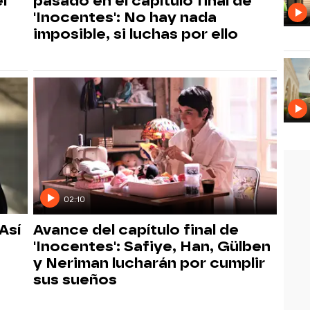
l
pasado en el capítulo final de
'Inocentes': No hay nada
imposible, si luchas por ello
02:10
Así
Avance del capítulo final de
'Inocentes': Safiye, Han, Gülben
y Neriman lucharán por cumplir
sus sueños