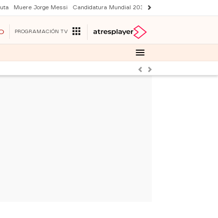
uta
Muere Jorge Messi
Candidatura Mundial 2030
Avance Sueños de libe
O
PROGRAMACIÓN TV
Anterior
Siguiente