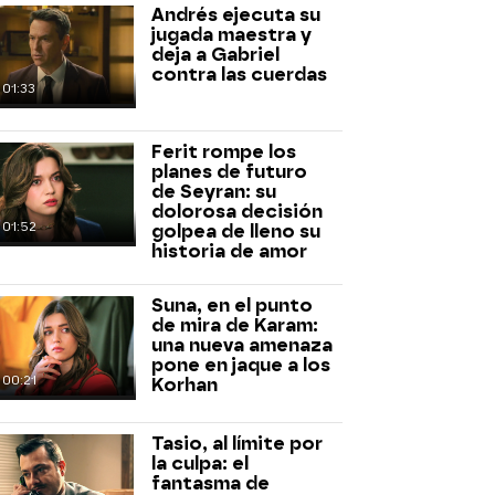
Andrés ejecuta su
jugada maestra y
deja a Gabriel
contra las cuerdas
01:33
Ferit rompe los
planes de futuro
de Seyran: su
dolorosa decisión
01:52
golpea de lleno su
historia de amor
Suna, en el punto
de mira de Karam:
una nueva amenaza
pone en jaque a los
00:21
Korhan
Tasio, al límite por
la culpa: el
fantasma de