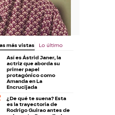
as más vistas
Lo último
Así es Ástrid Janer, la
actriz que aborda su
primer papel
protagónico como
Amanda en La
Encrucijada
¿De qué te suena? Esta
es la trayectoria de
Rodrigo Guirao antes de