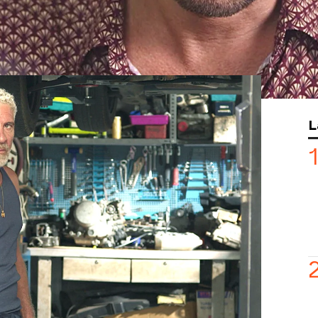
y, se determinará de una vez por todas
esponsable
detrás del robo de un
 todas las acusaciones que hay contra
eguido la misma estrategia: exculpar al
 culpa caiga sobre el mexicano.
L
ado toda la
historia familiar
que se
actos,
esperando
que cumpliese como
dena
.
 ha reconocido que su
historia familiar
abía contado: provenía de un
orfanato
s
padres adoptivos
a los pocos meses
iones hechas
y las cartas sobre la
sperar la declaración del juez.
¿Quién