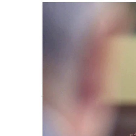
Eire García Arbaizar
Publicado:
19 de septiembre de 20
Octavio Oramas, César