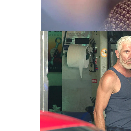
Juzgado de Oramas.
Ho
quién
es el verdadero
r
importante
cuadro
y de
cada uno de
ellos
.
César y Humberto
han s
mecánico
y que toda la
Además, este ha recalc
escondía detrás de sus 
un atenuante de su
con
Octavio
, por su parte,
no era la que siempre h
y fue rechazado por su
de
acogerle
.
Ahora, con las
declarac
mesa, solamente queda e
será el culpable?