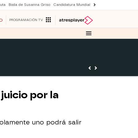
uta
Boda de Susanna Griso
Candidatura Mundial 2030
Avance Sueños de 
O
PROGRAMACIÓN TV
uicio por la
solamente uno podrá salir