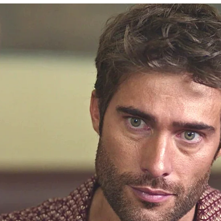
Whatsapp
Facebook
X
Flipboa
25, 01:13
 Bravo y Humberto
han llegado al