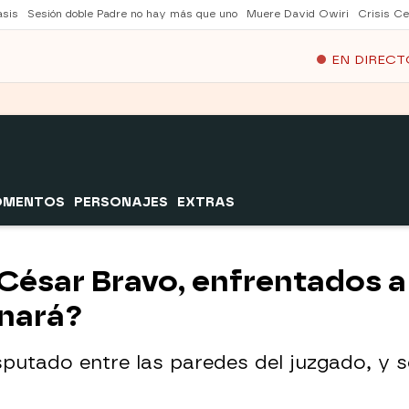
asis
Sesión doble Padre no hay más que uno
Muere David Owiri
Crisis Ce
EN DIRECT
OMENTOS
PERSONAJES
EXTRAS
ésar Bravo, enfrentados a j
anará?
disputado entre las paredes del juzgado, y 