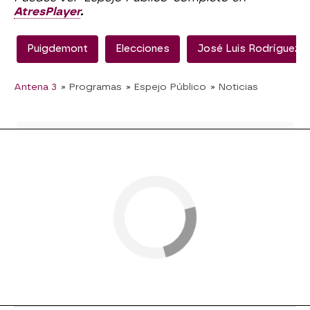
AtresPlayer
.
Puigdemont
Elecciones
José Luis Rodríguez 
Antena 3
» Programas
» Espejo Público
» Noticias