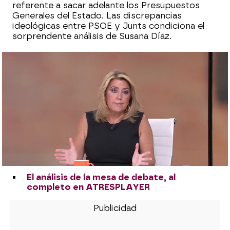
referente a sacar adelante los Presupuestos
Generales del Estado. Las discrepancias
ideológicas entre PSOE y Junts condiciona el
sorprendente análisis de Susana Díaz.
Zapatero se reúne con Puigdemont para
abordar el apoyo de Junts a los
Presupuestos
Susana Díaz, sobre la reunión entre
Salvador Illa y Carles Puigdemont
Puigdemont: "Me cuesta ver esa foto"
Susana Díaz, sobre las medidas contra
Israel anunciadas por Sánchez: "Teníamos
que haberlo marcado como una política
de Estado"
El análisis de la mesa de debate, al
completo en ATRESPLAYER