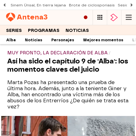
Sinem Ünsal, En tierra lejana
Brote de ciclosporiasis
Sesión d
Antena
3
SERIES
PROGRAMAS
NOTICIAS
Alba
Noticias
Personajes
Mejores momentos
L
MUY PRONTO, LA DECLARACIÓN DE ALBA
Así ha sido el capítulo 9 de 'Alba': los
momentos claves del juicio
Marta Pozas ha presentado una prueba de
última hora. Además,
junto a la teniente Giner y
Alba, han encontrado una víctima más de los
abusos de los Entrerríos ¿De quién se trata esta
vez?