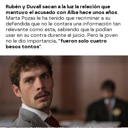
Rubén y Duvall sacan a la luz la relación que
mantuvo el acusado con Alba hace unos años
.
Marta Pozas le ha tenido que recriminar a su
defendida que no le contara una información tan
relevante como esta, sabiendo que la podían
usar en su contra durante el juicio. Pero la joven
no le dio importancia, “
fueron solo cuatro
besos tontos
”.
Bego y Tirso han seguido todo el juicio desde el
bar de Toño.
Después de que Alba le aclarara
que no siente nada por él
, el joven quiere saber
desde hace cuánto Bego sabía que esto era así.
Tirso llegó a pensar que esta vez era diferente,
pero su amiga le abre los ojos diciéndole que se
está engañando a él mismo. Bego se arma de
valor y se confiesa con Tirso: “
Es lo mismo que
me pasa a mí contigo
”, y no puede evitar
emocionarse al decir estas palabras.
Mercedes, la madre de Rubén, está desesperada