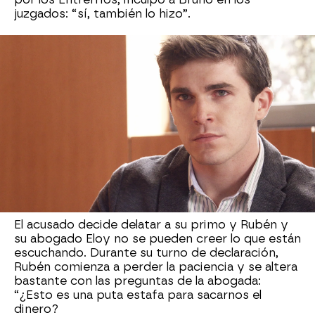
juzgados: “sí, también lo hizo”.
Así ha sido el noveno capítulo de 'Alba'
Después de la traición de Hugo,
Pozas está
preparada para sacar la artillería pesada. Jacobo
ha afirmado delante de todo el mundo que lo
sucedido con Alba fue totalmente consentido:
“
Sus gemidos eran claramente placenteros, de
principio a fin
”. Tras estas terribles
declaraciones, la abogada le pregunta si ya había
practicado el sexo en grupo: “no, yo no”,
entonces, ¿quién?
El acusado decide delatar a su primo y Rubén y
su abogado Eloy no se pueden creer lo que están
escuchando. Durante su turno de declaración,
Rubén comienza a perder la paciencia y se altera
bastante con las preguntas de la abogada:
“¿Esto es una puta estafa para sacarnos el
dinero?