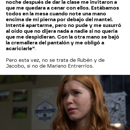
noche después de dar la clase me invitaron a
que me quedara a cenar con ellos. Estábamos
todos en la mesa cuando note una mano
encima de mi pierna por debajo del mantel.
Intenté apartarme, pero no pude y me susurró
al oído que no dijera nada a nadie si no quería
que me despidieran. Con la otra mano se bajó
la cremallera del pantalón y me obligó a
acariciarle”
.
Pero esta vez, no se trata de Rubén y de
Jacobo, si no de Mariano Entrerríos.
¿Llevará Marta Pozas esta información ante la
Fiscalía? ¿Se atreverá Lucía a declarar? En el
próximo capítulo,
Alba declarará ante el juez y
tendrá que verse cara a cara con sus
agresores
.
Pol Hermoso
Jason Fernández
Jorge Silvestr