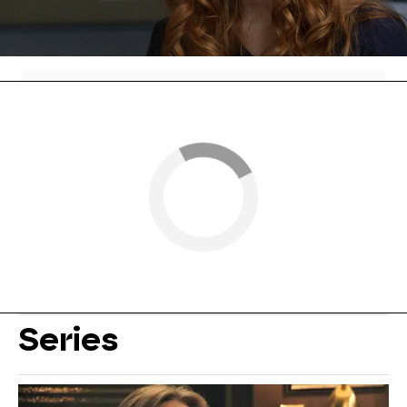
Antena 3
» Series
» Alba
» Noticias
Series