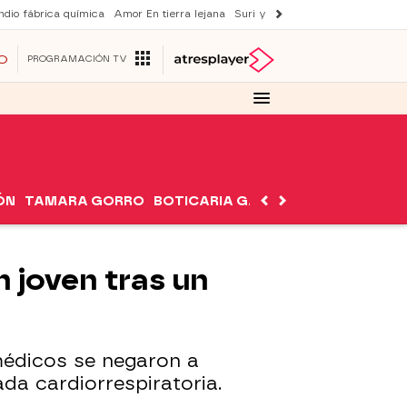
ndio fábrica química
Amor En tierra lejana
Suri y Tom Cruise
La ruleta de 
O
PROGRAMACIÓN TV
ÓN
TAMARA GORRO
BOTICARIA GARCÍA
NUTRIMÁN
 joven tras un
 médicos se negaron a
da cardiorrespiratoria.