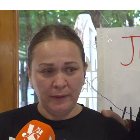
Whatsapp
Facebook
X
Flipboa
:22