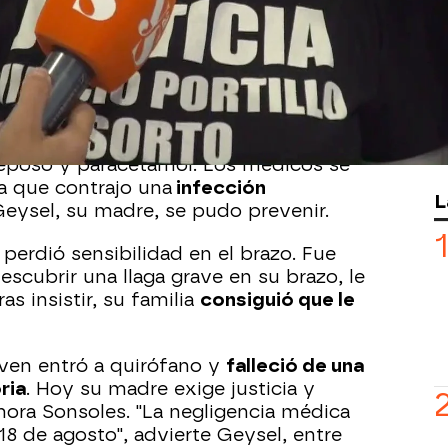
ás pensó que su hijo moriría tras un
s
sufrió un
asalto
y el forcejeo le
l codo
. Pese a los terribles dolores que
pusieron una
férula
y le mandaron a
 drenaron un
coágulo de sangre
, pero
eposo y paracetamol. Los médicos se
a que contrajo una
infección
L
eysel, su madre, se pudo prevenir.
perdió sensibilidad en el brazo. Fue
scubrir una llaga grave en su brazo, le
as insistir, su familia
consiguió que le
ven entró a quirófano y
falleció de una
ria
. Hoy su madre exige justicia y
hora Sonsoles. "La negligencia médica
18 de agosto", advierte Geysel, entre