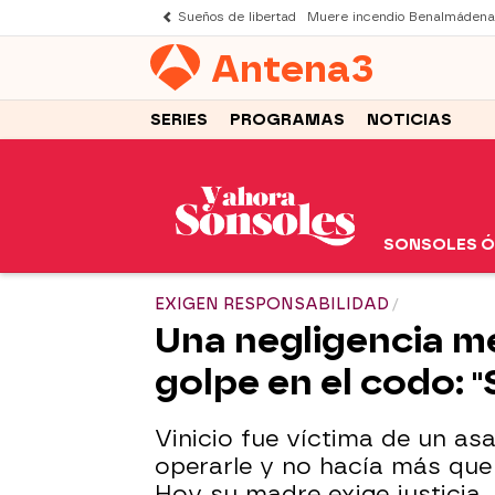
Sueños de libertad
Muere incendio Benalmádena
Antena
3
SERIES
PROGRAMAS
NOTICIAS
SONSOLES 
EXIGEN RESPONSABILIDAD
Una negligencia mé
golpe en el codo: 
Vinicio fue víctima de un as
operarle y no hacía más que 
Hoy su madre exige justicia.