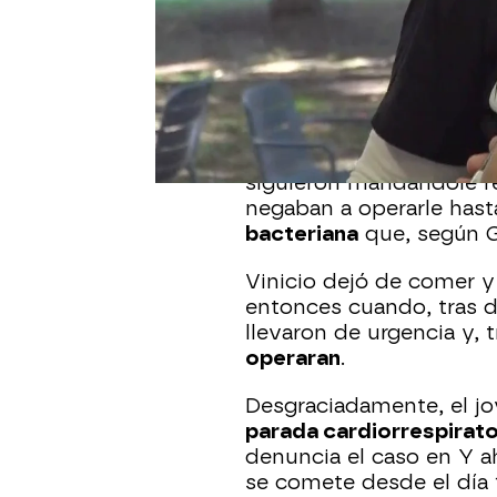
La madre de
Vinicio
jam
robo. El joven de
25 año
causó una
luxación en e
sufría, los médicos le 
casa.
Unos días más tarde, le
siguieron mandándole r
negaban a operarle hast
bacteriana
que, según G
Vinicio dejó de comer y 
entonces cuando, tras de
llevaron de urgencia y, tr
operaran
.
Desgraciadamente, el jo
parada cardiorrespirato
denuncia el caso en Y a
se comete desde el día 