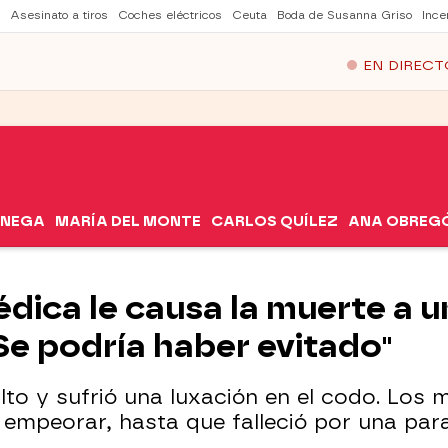
Asesinato a tiros
Coches eléctricos
Ceuta
Boda de Susanna Griso
Ince
EN DIRECT
ÓNEGA
MARÍA DEL MONTE
CARLOS QUÍLEZ
ANA OBREG
dica le causa la muerte a un
"Se podría haber evitado"
alto y sufrió una luxación en el codo. Los
empeorar, hasta que falleció por una para