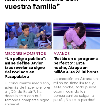
vuestra familia”
MEJORES MOMENTOS
AVANCE
“Un peligro público”:
"Estáis en el programa
así se define Javier
perfecto": Esta
tras revelar su signo
noche, Atrapa un
del zodiaco en
millón a las 22:00 horas
Pasapalabra
La emoción en Atrapa un
millón no tiene límites y,
El concursante madrileño,
esta noche, todo puede
además de hacer pleno en
ocurrir cuando los
el ¿Dónde Están?, ha
concursantes salgan al
descubierto con qué
plató. ¡No te lo pierdas!
famosos comparte signo
zodiacal.