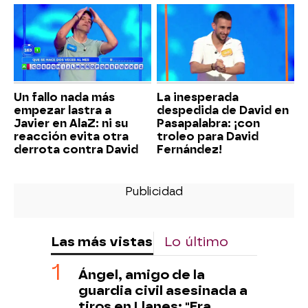
Un fallo nada más
La inesperada
empezar lastra a
despedida de David en
Javier en AlaZ: ni su
Pasapalabra: ¡con
reacción evita otra
troleo para David
derrota contra David
Fernández!
Las más vistas
Lo último
Ángel, amigo de la
guardia civil asesinada a
tiros en Llanes: "Era