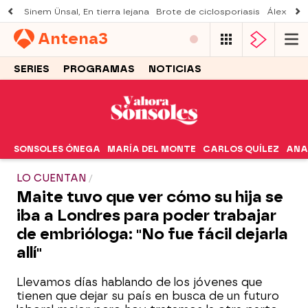
Sinem Ünsal, En tierra lejana
Brote de ciclosporiasis
Álex O'D
Antena
3
SERIES
PROGRAMAS
NOTICIAS
SONSOLES ÓNEGA
MARÍA DEL MONTE
CARLOS QUÍLEZ
ANA
LO CUENTAN
Maite tuvo que ver cómo su hija se
iba a Londres para poder trabajar
de embrióloga: "No fue fácil dejarla
allí"
Llevamos días hablando de los jóvenes que
tienen que dejar su país en busca de un futuro