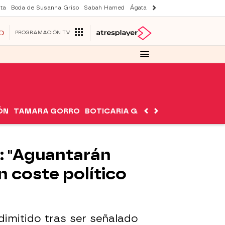
ta
Boda de Susanna Griso
Sabah Hamed
Ágata y Lola
Suri y Tom Cruise
O
PROGRAMACIÓN TV
ÓN
TAMARA GORRO
BOTICARIA GARCÍA
NUTRIMÁN
: "Aguantarán
n coste político
imitido tras ser señalado