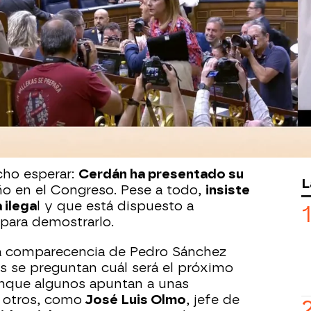
Whatsapp
Facebook
X
Flipboa
de sus momentos más delicados tras
 la Guardia Civil que ha puesto en el
Santos Cerdán
, hasta ahora secretario
tido. Según la UCO, Cerdán habría
so gestionado el cobro de comisiones
l llamado
"caso Koldo"
, en el que
nistro José Luis Ábalos.
cho esperar:
Cerdán ha presentado su
L
ño en el Congreso. Pese a todo,
insiste
 ilega
l y que está dispuesto a
a para demostrarlo.
a comparecencia de Pedro Sánchez
s se preguntan cuál será el próximo
unque algunos apuntan a unas
, otros, como
José Luis Olmo
, jefe de