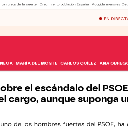
La ruleta de la suerte
Crecimiento población España
Acogida menores Ceu
EN DIRECT
ÓNEGA
MARÍA DEL MONTE
CARLOS QUÍLEZ
ANA OBREG
sobre el escándalo del PSOE
 el cargo, aunque suponga u
uno de los hombres fuertes del PSOE, ha d