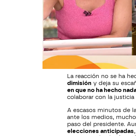
Publicado:
12 de junio de 2025, 17:33
El
PSOE
atraviesa uno 
conocerse un informe de
centro de la polémica a
de Organización del par
estado al tanto e inclu
ilegales, en el marco de
también aparece el exmi
La reacción no se ha he
dimisión
y deja su esca
en que no ha hecho nada
colaborar con la justici
A escasos minutos de l
ante los medios, mucho
paso del presidente. A
elecciones anticipadas