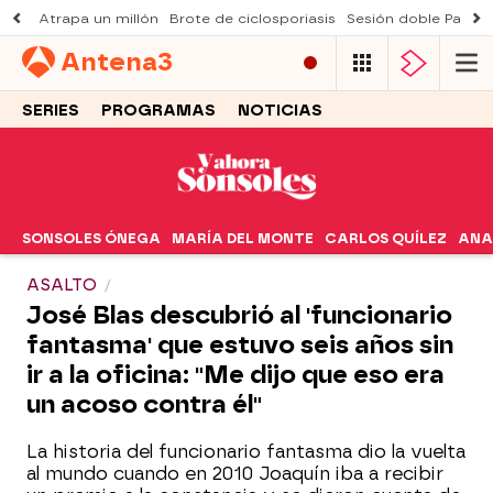
Atrapa un millón
Brote de ciclosporiasis
Sesión doble Padre
Antena
3
SERIES
PROGRAMAS
NOTICIAS
SONSOLES ÓNEGA
MARÍA DEL MONTE
CARLOS QUÍLEZ
ANA
ASALTO
José Blas descubrió al 'funcionario
fantasma' que estuvo seis años sin
ir a la oficina: "Me dijo que eso era
un acoso contra él"
La historia del funcionario fantasma dio la vuelta
al mundo cuando en 2010 Joaquín iba a recibir