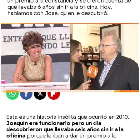
un premio a la constancia y se dieron cuenta de
que llevaba 6 años sin ir a la oficina. Hoy,
hablamos con José, quien le descubrió.
Marta Requejo
Publicado:
10 de julio de 2025, 17:53
Whatsapp
Facebook
X
Flipboard
Esta es una historia insólita que ocurrió en 2010.
Joaquín era funcionario pero un día
descubrieron que llevaba seis años sin ir a la
oficina
porque le iban a dar un premio a la