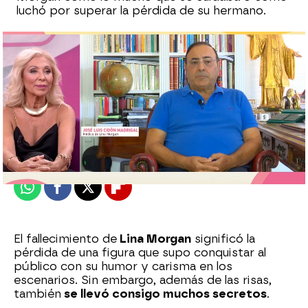
luchó por superar la pérdida de su hermano.
Marta Requejo
Publicado:
19 de agosto de 2025, 14:56
Whatsapp
Facebook
X
Flipboard
El fallecimiento de
Lina Morgan
significó la
pérdida de una figura que supo conquistar al
público con su humor y carisma en los
escenarios. Sin embargo, además de las risas,
también
se llevó consigo muchos secretos
.