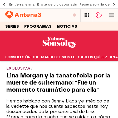
En tierra lejana
Brote de ciclosporiasis
Receta tortilla de pist
Antena
3
SERIES
PROGRAMAS
NOTICIAS
SONSOLES ÓNEGA
MARÍA DEL MONTE
CARLOS QUÍLEZ
ANA
EXCLUSIVA
Lina Morgan y la tanatofobia por la
muerte de su hermano: "Fue un
momento traumático para ella"
Hemos hablado con Jenny Llada yel médico de
la vedette que nos cuenta aspectos hasta hoy
desconocidos de la personalidad de Lina
Morgan como lo mucho que se cuidaba o cómo