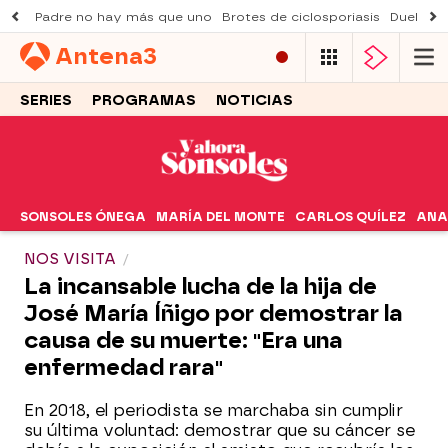
Padre no hay más que uno
Brotes de ciclosporiasis
Duelo Al
Antena
3
SERIES
PROGRAMAS
NOTICIAS
SONSOLES ÓNEGA
MARÍA DEL MONTE
CARLOS QUÍLEZ
ANA
NOS VISITA
La incansable lucha de la hija de
José María Íñigo por demostrar la
causa de su muerte: "Era una
enfermedad rara"
En 2018, el periodista se marchaba sin cumplir
su última voluntad: demostrar que su cáncer se