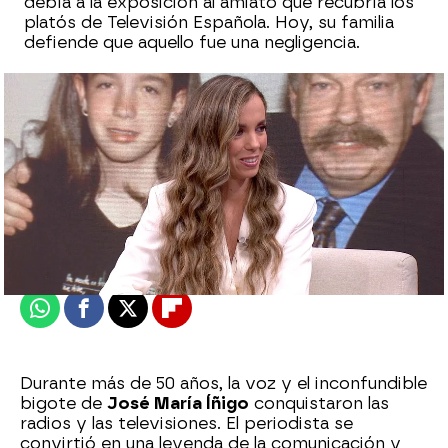
debía a la exposición al amiato que recubría los
platós de Televisión Española. Hoy, su familia
defiende que aquello fue una negligencia.
Sara Sanz Navarro
Actualizado:
21 de mayo de 2025, 19:45
Publicado:
07 de mayo de 2025, 14:36
Whatsapp
Facebook
X
Flipboard
Durante más de 50 años, la voz y el inconfundible
bigote de
José María Íñigo
conquistaron las
radios y las televisiones. El periodista se
convirtió en una leyenda de la comunicación y