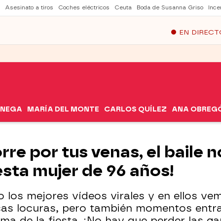
Asesinato a tiros
Coches eléctricos
Ceuta
Boda de Susanna Griso
Ince
EN DIRECT
ÓNEGA
MARÍA DEL MONTE
CARLOS QUÍLEZ
ANA OBREG
re por tus venas, el baile no
esta mujer de 96 años!
 los mejores vídeos virales y en ellos v
cas locuras, pero también momentos entra
ma de la fiesta. ¡No hay que perder las ga