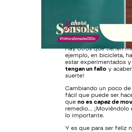
Por la calle vamos con p
corriendo. Por ese mot
que otra
idea para ir vo
una locura! Este hombr
engancharse a un coche,
bien...
Hay otros que tienen m
ejemplo, en bicicleta, h
estar experimentados y
tengan un fallo
y acaben
suerte!
Cambiando un poco de a
fácil que puede ser hace
que
no es capaz de mov
remedio... ¡Moviéndolo é
lo importante.
Y es que para ser feliz