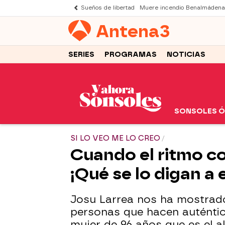
Sueños de libertad
Muere incendio Benalmádena
Antena
3
SERIES
PROGRAMAS
NOTICIAS
SONSOLES 
SI LO VEO ME LO CREO
Cuando el ritmo cor
¡Qué se lo digan a 
Josu Larrea nos ha mostrado
personas que hacen auténti
mujer de 96 años que es el al