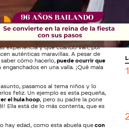
risas por lo general, y la mayoría casi
ivo hay gente que ha dado con alguna
lando de un lado a otro
, ¡aunque sea
e ha decidido ponerse unos patines y
 aunque no le ha salido del todo
ás experiencia y que cuando van, por
acen auténticas maravillas. A pesar de
L
 saber cómo hacerlo,
puede ocurrir que
 enganchados en una valla. ¡Qué mala
sunto, pasamos al tema niños y lo
rlos feliz. Un ejemplo es esta pequeña,
er el hula hoop
, pero su padre la pone
l! Ella está de lo más contenta, que es
 no hay edad, como esta abuela que
con