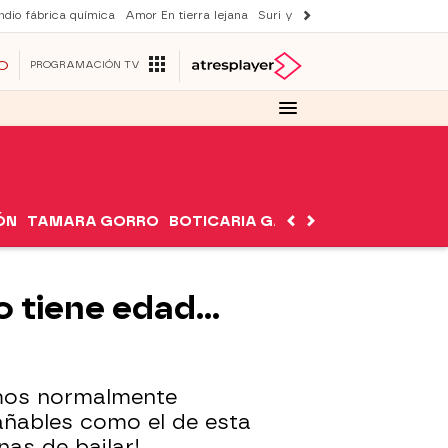
ndio fábrica química
Amor En tierra lejana
Suri y Tom Cruise
La ruleta de 
O
PROGRAMACIÓN TV
ÓN
TAMARA GORRO
BOTICARIA GARCÍA
NUTRIMÁN
 tiene edad...
emos normalmente
ñables como el de esta
nas de bailar!