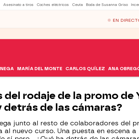
Asesinato a tiros
Coches eléctricos
Ceuta
Boda de Susanna Griso
Ince
EN DIRECT
ÓNEGA
MARÍA DEL MONTE
CARLOS QUÍLEZ
ANA OBREG
 del rodaje de la promo de 
y detrás de las cámaras?
ga junto al resto de colaboradores del 
a al nuevo curso. Una puesta en escena a
e sí pero... ¿Qué ha detrás de las cámara