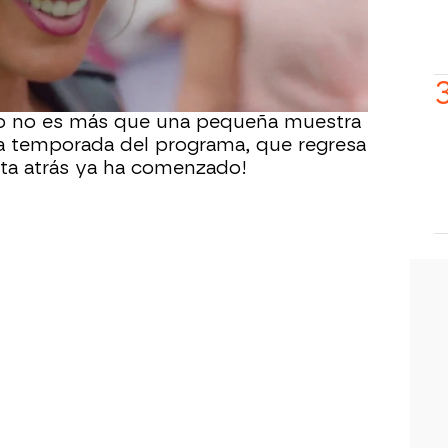
 grupo de 20 bailarines
. La coreografía
ón Mata, quien ya ha colaborado
grama, y volvió a aportar su sello
.
o no es más que una pequeña muestra
va temporada del programa, que regresa
nta atrás ya ha comenzado!