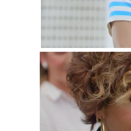
La
nueva temporada de 
con una promoción muy 
Brasero se han metido de
personajes de Grease, 
boquiabierto. Con estéti
mucho humor, el adela
energía. ¡Te contamos c
El
rodaje
de esta promo 
Superior de Agrónomo
donde todo transcurrió e
Antes de ponerse delant
durante dos semanas 
en uno de los estudios
producción cuidada al de
La jornada de rodaje fu
horas, desde las siete d
Participaron alrededor 