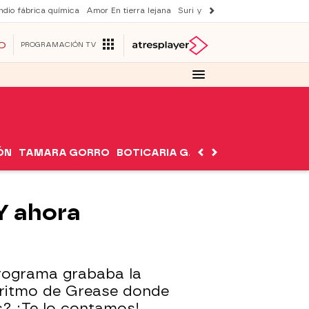
ndio fábrica química
Amor En tierra lejana
Suri y Tom Cruise
La ruleta de 
O
PROGRAMACIÓN TV
ÓN
TAMARA GORRO
BOTICARIA GARCÍA
NUTRIMÁN
Y ahora
programa grababa la
 ritmo de Grease donde
s? ¡Te lo contamos!