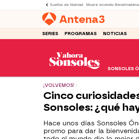
Sueños de libertad
Muere incendio Benalmádena
Antena
3
SERIES
PROGRAMAS
NOTICIAS
SONSOLES 
¡VOLVEMOS!
Cinco curiosidades
Sonsoles: ¿qué ha
Hace unos días Sonsoles Óne
promo para dar la bienvenid
todo el mundo dio lo mejor d