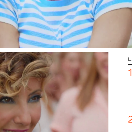
Y ahora Sonsoles
calienta motores
especial: Sonsoles Ónega y Roberto
 lleno en la piel de los míticos
dejando al público completamente
ca de los años 50, baile, música y
nto promete una temporada cargada de
inco curiosidades del rodaje!
L
musical se llevó a cabo en la
Escuela
s
, en Ciudad Universitaria (Madrid),
n exteriores y bajo un calor intenso.
e de las cámaras, el equipo se preparó
con
ensayos coreográficos realizados
 de Atresmedia
. El resultado: una
talle.
e maratoniana, durando cerca de 12
e la mañana hasta el anochecer.
de
115 personas entre técnicos,