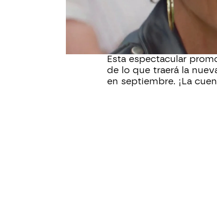
actores, figurantes y un
estuvo en manos de Aar
anteriormente con el pro
característico al montaje
Esta espectacular prom
de lo que traerá la nue
en septiembre. ¡La cue