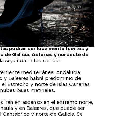
ificativamente altas en zonas del
 con intervalos nubosos y con
diurna en gran parte de la Península
,
y tormentas ocasionales, que serán
sos en zonas montañosas.
tas podrán ser localmente fuertes y
no de Galicia, Asturias y noroeste de
la segunda mitad del día.
vertiente mediterránea, Andalucía
bro y Baleares habrá predominio de
el Estrecho y norte de islas Canarias
 nubes bajas matinales.
s irán en ascenso en el extremo norte,
ínsula y en Baleares, que puede ser
 Cantábrico y norte de Galicia. Se