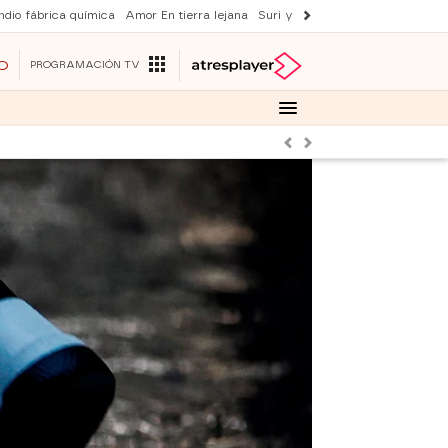
ndio fábrica química
Amor En tierra lejana
Suri y Tom Cruise
La ruleta de 
O
PROGRAMACIÓN TV
Anterior
Siguiente