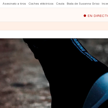
Asesinato a tiros
Coches eléctricos
Ceuta
Boda de Susanna Griso
Ince
EN DIRECT