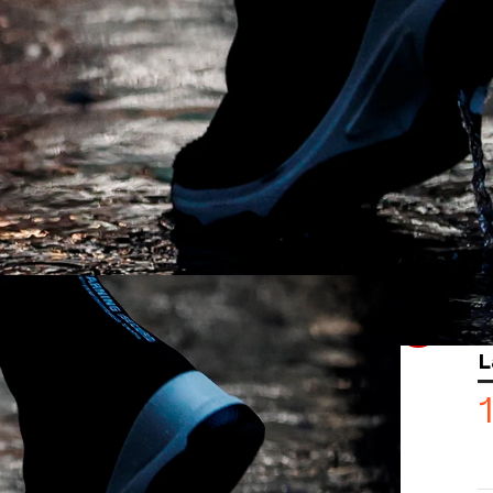
visión
da España y tormentas en el
ada de este domingo especialmente en el noreste
35 grados.
Whatsapp
Facebook
X
Flipboa
L
 Meteorología (Aemet)
prevé
localmente fuertes en el entorno de
ste de Castilla y León. Las