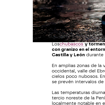
temperaturas serán sign
noreste de la Península.
El
cielo estará nuboso o
nubosidad de evolución 
esperándose chubascos 
más frecuentes e inten
Los
chubascos
y tormen
con granizo en el entor
Castilla y León
durante 
En amplias zonas de la 
occidental, valle del E
cielos poco nubosos. En 
se prevén intervalos de
Las temperaturas diurna
tercio noreste de la Pen
localmente notable en el