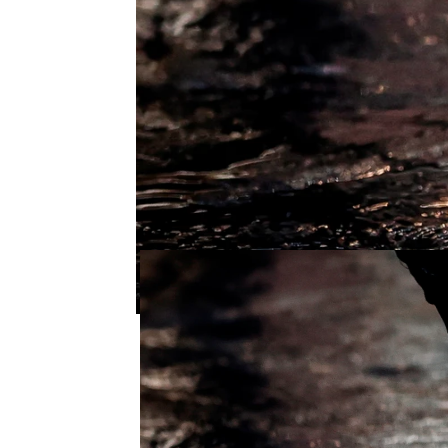
Antena 3
» Programas
» Tu Tiempo
» La pre
AEMET
Temperaturas al alza en to
noroeste peninsular
Las altas temperaturas marcarán la jorn
de la península donde van a superar los 
Antena 3 Noticias
Madrid
Publicado:
13 de junio de 2021, 10:44
La
Agencia Estatal de
chubascos y tormentas 
Galicia, Asturias y noroe