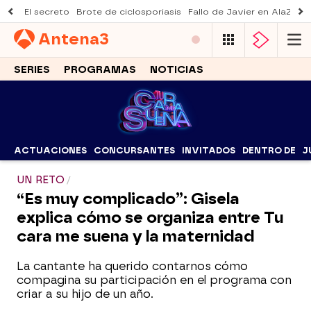
El secreto
Brote de ciclosporiasis
Fallo de Javier en AlaZ
Mu
Antena
3
SERIES
PROGRAMAS
NOTICIAS
ACTUACIONES
CONCURSANTES
INVITADOS
DENTRO DE
J
UN RETO
“Es muy complicado”: Gisela
explica cómo se organiza entre Tu
cara me suena y la maternidad
La cantante ha querido contarnos cómo
compagina su participación en el programa con
criar a su hijo de un año.