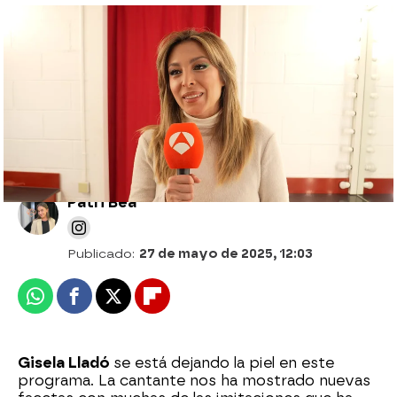
¿Es la que peor cuenta chistes de la
edición? Gisela se defiende de los
ataques de sus compañeros
Patri Bea
Publicado:
27 de mayo de 2025, 12:03
Whatsapp
Facebook
X
Flipboard
Gisela Lladó
se está dejando la piel en este
programa. La cantante nos ha mostrado nuevas