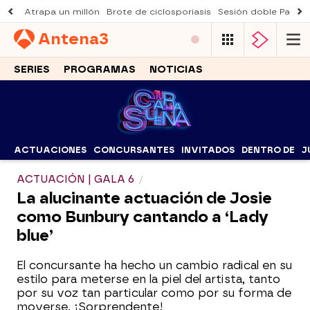
Atrapa un millón
Brote de ciclosporiasis
Sesión doble Padre
Antena
3
SERIES
PROGRAMAS
NOTICIAS
ACTUACIONES
CONCURSANTES
INVITADOS
DENTRO DE
J
ACTUACIÓN | GALA 6
La alucinante actuación de Josie
como Bunbury cantando a ‘Lady
blue’
El concursante ha hecho un cambio radical en su
estilo para meterse en la piel del artista, tanto
por su voz tan particular como por su forma de
moverse. ¡Sorprendente!