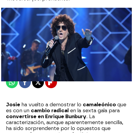
Alberto Mendo
Publicado:
05 de mayo de 2023, 22:49
Whatsapp
Facebook
X
Flipboard
Josie
ha vuelto a demostrar lo
camaleónico
que
es con un
cambio radical
en la sexta gala para
convertirse en Enrique Bunbury
. La
caracterización, aunque aparentemente sencilla,
ha sido sorprendente por lo opuestos que