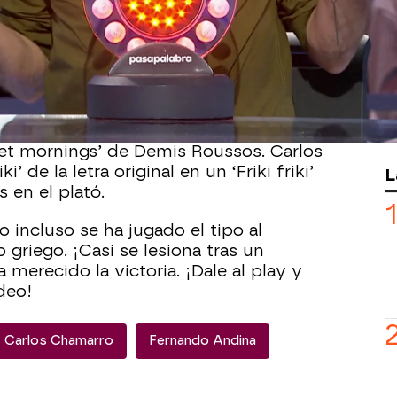
supersorprendidos y el más
a bromeado Carlos Chamarro con su
 actor no sólo se ha llevado su duelo
a, además lo ha hecho a la primera.
s para el equipo naranja!
dido el triunfo tras escuchar su
vet mornings’ de Demis Roussos. Carlos
ki’ de la letra original en un ‘Friki friki’
L
 en el plató.
 incluso se ha jugado el tipo al
lo griego. ¡Casi se lesiona tras un
 merecido la victoria. ¡Dale al play y
ídeo!
Carlos Chamarro
Fernando Andina