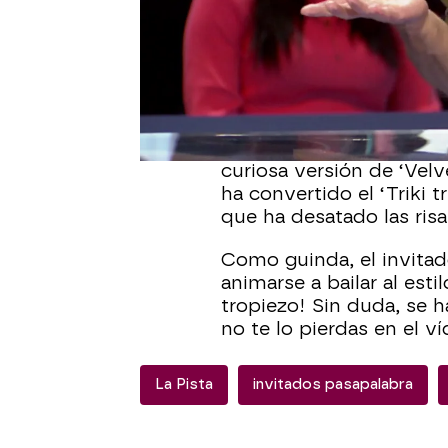
“Me miráis todos como 
sorprendido soy yo”, h
acierto en ‘La Pista’. El
frente a Fernando Andin
¡Pleno de cinco segundo
Roberto Leal le ha conce
curiosa versión de ‘Vel
ha convertido el ‘Triki tri
que ha desatado las risas
Como guinda, el invitado
animarse a bailar al esti
tropiezo! Sin duda, se ha
no te lo pierdas en el v
La Pista
invitados pasapalabra