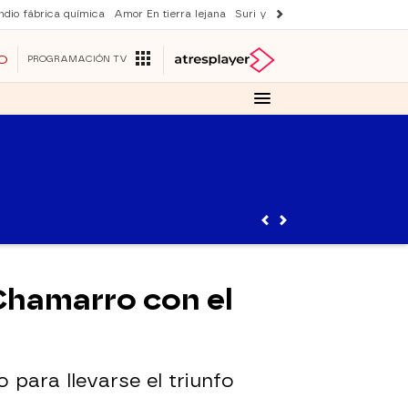
ndio fábrica química
Amor En tierra lejana
Suri y Tom Cruise
La ruleta de 
O
PROGRAMACIÓN TV
 Chamarro con el
o para llevarse el triunfo