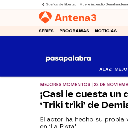
Sueños de libertad
Muere incendio Benalmádena
Antena
3
SERIES
PROGRAMAS
NOTICIAS
ALAZ
MEJO
MEJORES MOMENTOS | 22 DE NOVIEM
¡Casi le cuesta un 
‘Triki triki’ de De
El actor ha hecho su propia ve
en ‘La Pista’