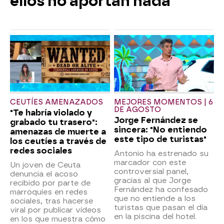
ellos no aportan nada"
CEUTÍES AMENAZADOS
MEJORES MOMENTOS | 6
DE AGOSTO
"Te habría violado y
Jorge Fernández se
grabado tu trasero":
sincera: "No entiendo
amenazas de muerte a
este tipo de turistas"
los ceutíes a través de
redes sociales
Antonio ha estrenado su
marcador con este
Un joven de Ceuta
controversial panel,
denuncia el acoso
gracias al que Jorge
recibido por parte de
Fernández ha confesado
marroquíes en redes
que no entiende a los
sociales, tras hacerse
turistas que pasan el día
viral por publicar vídeos
en la piscina del hotel.
en los que muestra cómo