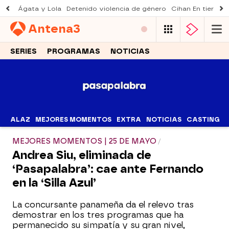
Ágata y Lola
Detenido violencia de género
Cihan En tierra le
Antena
3
SERIES
PROGRAMAS
NOTICIAS
ALAZ
MEJORES MOMENTOS
EXTRA
NOTICIAS
CASTING
MEJORES MOMENTOS | 25 DE MAYO
Andrea Siu, eliminada de
‘Pasapalabra’: cae ante Fernando
en la ‘Silla Azul’
La concursante panameña da el relevo tras
demostrar en los tres programas que ha
permanecido su simpatía y su gran nivel,