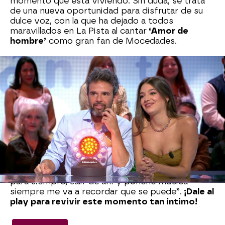
momento que está viviendo. Sin duda, se trata
de una nueva oportunidad para disfrutar de su
dulce voz, con la que ha dejado a todos
maravillados en La Pista al cantar
‘Amor de
hombre’
como gran fan de Mocedades.
Roberto Leal
también ha querido saber cómo se
encuentra Ana más allá de su trabajo. “No voy
sobre arcoíris y montada en unicornios de
colores, porque no quiero dar esa imagen…,
tenemos unas vidas normales, todos tenemos
días buenos y días malos”, ha asegurado.
La cantante ha reconocido que venía “de una
catarsis muy gorda y de un momento muy…”.
Por eso, se ha emocionado al contar cómo logró
superarlo: “Ver esa luz, ver que eso no iba a durar
para siempre, salir de ahí y ponerle música
siempre me va a recordar que se puede”.
¡Dale al
play para revivir este momento tan íntimo!