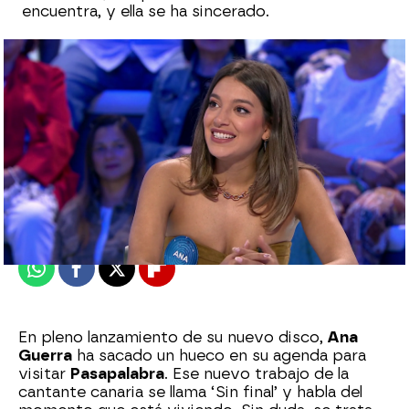
encuentra, y ella se ha sincerado.
Alberto Mendo
Publicado:
27 de septiembre de 2024, 20:59
Whatsapp
Facebook
X
Flipboard
En pleno lanzamiento de su nuevo disco,
Ana
Guerra
ha sacado un hueco en su agenda para
visitar
Pasapalabra
. Ese nuevo trabajo de la
cantante canaria se llama ‘Sin final’ y habla del