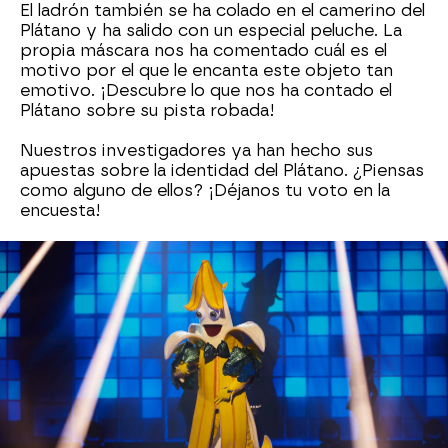
El ladrón también se ha colado en el camerino del
Plátano y ha salido con un especial peluche. La
propia máscara nos ha comentado cuál es el
motivo por el que le encanta este objeto tan
emotivo. ¡Descubre lo que nos ha contado el
Plátano sobre su pista robada!
Nuestros investigadores ya han hecho sus
apuestas sobre la identidad del Plátano. ¿Piensas
como alguno de ellos? ¡Déjanos tu voto en la
encuesta!
Nuria Roca
Jose Mota
Javier Ambrossi
P
Antena 3
» Programas
» Mask Singer
» Temporada 2
»
Máscaras
» Plátano