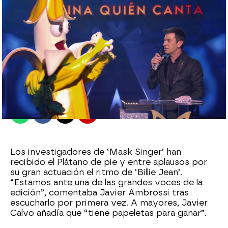
antena3.com
Madrid
Publicado:
01 de julio de 2021, 00:01
Whatsapp
Facebook
X
Flipboard
Los investigadores de ‘Mask Singer’ han
recibido el Plátano de pie y entre aplausos por
su gran actuación el ritmo de ‘Billie Jean’.
“Estamos ante una de las grandes voces de la
edición”, comentaba Javier Ambrossi tras
escucharlo por primera vez. A mayores, Javier
Calvo añadía que “tiene papeletas para ganar”.