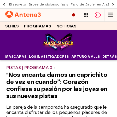
El secreto
Brote de ciclosporiasis
Fallo de Javier en AlaZ
Mu
Antena
3
SERIES
PROGRAMAS
NOTICIAS
MÁSCARAS
LOS INVESTIGADORES
ARTURO VALLS
DETRÁS
PISTAS | PROGRAMA 3
"Nos encanta darnos un caprichito
de vez en cuando”: Corazón
confiesa su pasión por las joyas en
sus nuevas pistas
La pareja de la temporada ha asegurado que le
encanta disfrutar de los pequeños placeres de