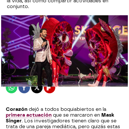
la vida, así como compartir actividades en
conjunto.
Patri Bea
Publicado:
06 de noviembre de 2024, 23:35
Whatsapp
Facebook
X
Flipboard
Corazón
dejó a todos boquiabiertos en la
primera actuación
que se marcaron en
Mask
Singer
. Los investigadores tienen claro que se
trata de una pareja mediática, pero quizás estas