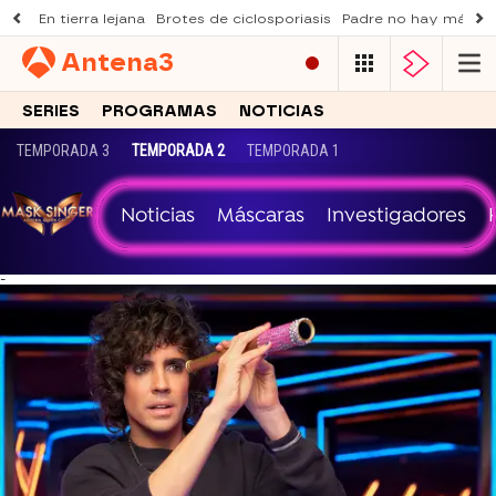
En tierra lejana
Brotes de ciclosporiasis
Padre no hay más q
Antena
3
SERIES
PROGRAMAS
NOTICIAS
TEMPORADA 3
TEMPORADA 2
TEMPORADA 1
Noticias
Máscaras
Investigadores
-