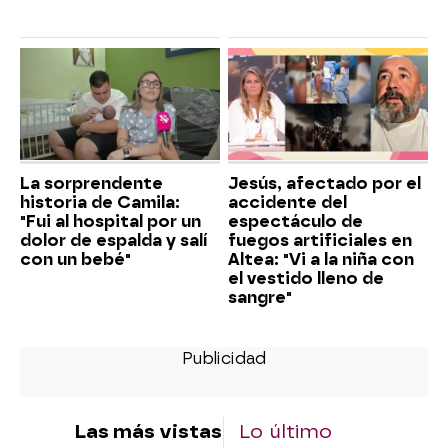
La sorprendente
Jesús, afectado por el
historia de Camila:
accidente del
"Fui al hospital por un
espectáculo de
dolor de espalda y salí
fuegos artificiales en
con un bebé"
Altea: "Vi a la niña con
el vestido lleno de
sangre"
Las más vistas
Lo último