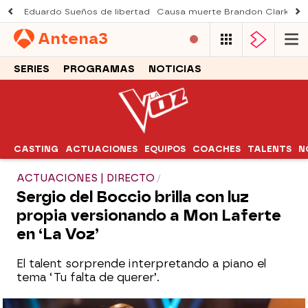
Eduardo Sueños de libertad
Causa muerte Brandon Clarke
M
Antena
3
SERIES
PROGRAMAS
NOTICIAS
CASTING
ACTUACIONES
EQUIPOS
COACHES
TALENTS
N
ACTUACIONES | DIRECTO
Sergio del Boccio brilla con luz
propia versionando a Mon Laferte
en ‘La Voz’
El talent sorprende interpretando a piano el
tema ‘Tu falta de querer’.