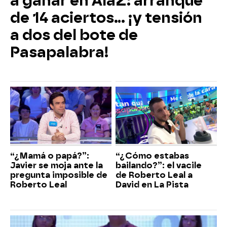
a ganar en AlaZ: arranque
de 14 aciertos… ¡y tensión
a dos del bote de
Pasapalabra!
“¿Mamá o papá?”:
“¿Cómo estabas
Javier se moja ante la
bailando?”: el vacile
pregunta imposible de
de Roberto Leal a
Roberto Leal
David en La Pista