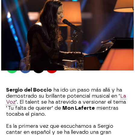
Jennifer Álvarez
Madrid
Publicado:
03 de diciembre de 2022, 00:39
Whatsapp
Facebook
X
Flipboard
Sergio del Boccio
ha ido un paso más allá y ha
demostrado su brillante potencial musical en ‘
La
Voz
’. El talent se ha atrevido a versionar el tema
‘Tu falta de querer’ de
Mon Laferte
mientras
tocaba el piano.
Es la primera vez que escuchamos a Sergio
cantar en español y se ha llevado una gran